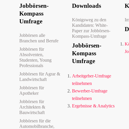
Jobbörsen-
Downloads
K
Kompass
Königsweg zu den
I
Umfrage
Kandidaten: White-
D
Paper zur Jobbörsen-
Jobbörsen alle
Kompass-Umfrage
Branchen und Berufe
Kö
Jobbörsen-
Jobbörsen für
Jo
Kompass
Absolventen,
Studenten, Young
Umfrage
Professionals
Jobbörsen für Agrar &
Arbeitgeber-Umfrage
Landwirtschaft
teilnehmen
Jobbörsen für
Bewerber-Umfrage
Apotheker
teilnehmen
Jobbörsen für
Ergebnisse & Analytics
Architekten &
Bauwirtschaft
Jobbörsen für die
Automobilbranche,