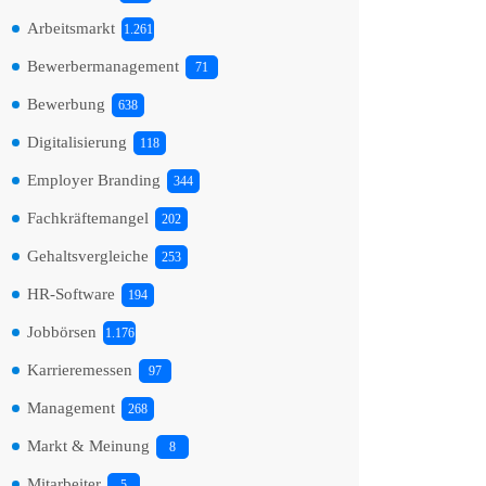
Arbeitsmarkt
1.261
Bewerbermanagement
71
Bewerbung
638
Digitalisierung
118
Employer Branding
344
Fachkräftemangel
202
Gehaltsvergleiche
253
HR-Software
194
Jobbörsen
1.176
Karrieremessen
97
Management
268
Markt & Meinung
8
Mitarbeiter
5