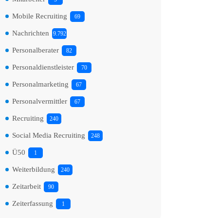
Mobile Recruiting
69
Nachrichten
9.792
Personalberater
82
Personaldienstleister
70
Personalmarketing
67
Personalvermittler
67
Recruiting
240
Social Media Recruiting
248
Ü50
1
Weiterbildung
240
Zeitarbeit
90
Zeiterfassung
1