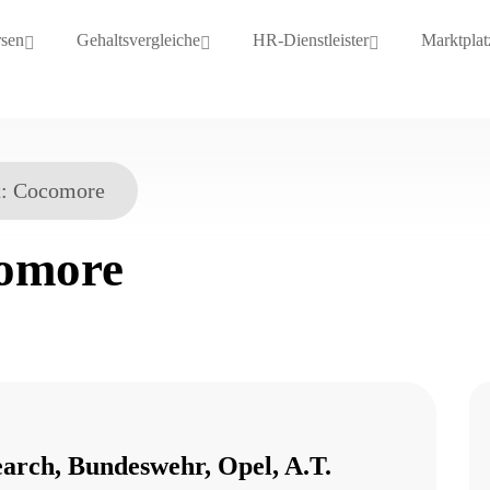
rsen
Gehaltsvergleiche
HR-Dienstleister
Marktplat
t:
Cocomore
omore
earch, Bundeswehr, Opel, A.T.