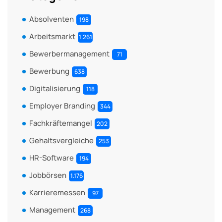
Absolventen
198
Arbeitsmarkt
1.261
Bewerbermanagement
71
Bewerbung
638
Digitalisierung
118
Employer Branding
344
Fachkräftemangel
202
Gehaltsvergleiche
253
HR-Software
194
Jobbörsen
1.176
Karrieremessen
97
Management
268