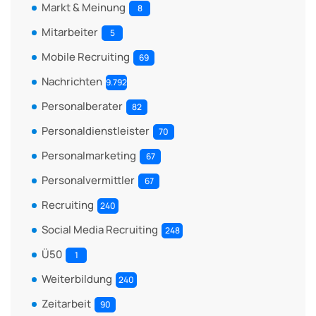
Markt & Meinung
8
Mitarbeiter
5
Mobile Recruiting
69
Nachrichten
9.792
Personalberater
82
Personaldienstleister
70
Personalmarketing
67
Personalvermittler
67
Recruiting
240
Social Media Recruiting
248
Ü50
1
Weiterbildung
240
Zeitarbeit
90