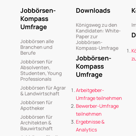
Jobbörsen-
Downloads
K
Kompass
Königsweg zu den
I
Umfrage
Kandidaten: White-
D
Paper zur
Jobbörsen alle
Jobbörsen-
Branchen und
Kompass-Umfrage
K
Berufe
Jobbörsen-
z
Jobbörsen für
Kompass
Absolventen,
Studenten, Young
Umfrage
Professionals
Jobbörsen für Agrar
Arbeitgeber-
& Landwirtschaft
Umfrage teilnehmen
Jobbörsen für
Bewerber-Umfrage
Apotheker
teilnehmen
Jobbörsen für
Ergebnisse &
Architekten &
Bauwirtschaft
Analytics