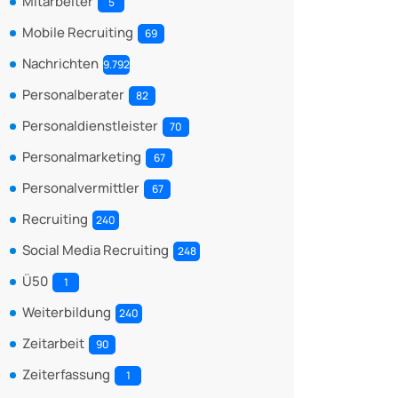
Mitarbeiter
5
Mobile Recruiting
69
Nachrichten
9.792
Personalberater
82
Personaldienstleister
70
Personalmarketing
67
Personalvermittler
67
Recruiting
240
Social Media Recruiting
248
Ü50
1
Weiterbildung
240
Zeitarbeit
90
Zeiterfassung
1