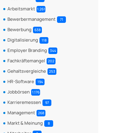
Arbeitsmarkt
1.261
Bewerbermanagement
71
Bewerbung
638
Digitalisierung
118
Employer Branding
344
Fachkräftemangel
202
Gehaltsvergleiche
253
HR-Software
194
Jobbörsen
1.176
Karrieremessen
97
Management
268
Markt & Meinung
8