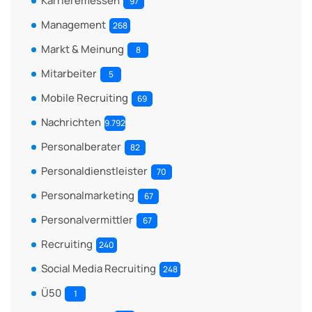
Karrieremessen
97
Management
268
Markt & Meinung
8
Mitarbeiter
5
Mobile Recruiting
69
Nachrichten
9.792
Personalberater
82
Personaldienstleister
70
Personalmarketing
67
Personalvermittler
67
Recruiting
240
Social Media Recruiting
248
Ü50
1