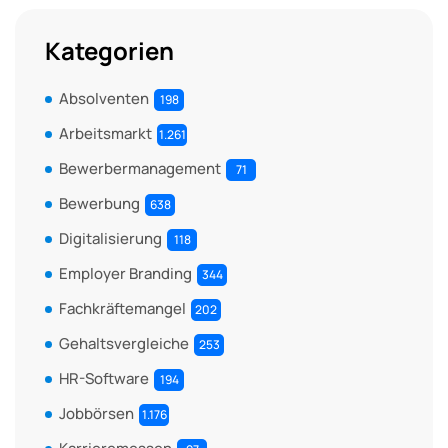
Kategorien
Absolventen
198
Arbeitsmarkt
1.261
Bewerbermanagement
71
Bewerbung
638
Digitalisierung
118
Employer Branding
344
Fachkräftemangel
202
Gehaltsvergleiche
253
HR-Software
194
Jobbörsen
1.176