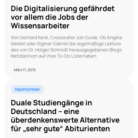
Die Digitalisierung gefährdet
vor allem die Jobs der
Wissensarbeiter
Von Gerhard Kenk, Crosswater Job Guide. Ob Angela
Merkel oder Sigmar Gabriel die regelmäßige Lektüre
des von Dr. Holger Schmidt herausgegebenen Blogs
Netzökonom auf ihrer To-Do Liste haben
März 11, 2015
Nachrichten
Duale Studiengänge in
Deutschland – eine
überdenkenswerte Alternative
für „sehr gute“ Abiturienten