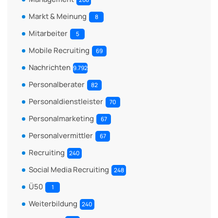
Markt & Meinung
8
Mitarbeiter
5
Mobile Recruiting
69
Nachrichten
9.792
Personalberater
82
Personaldienstleister
70
Personalmarketing
67
Personalvermittler
67
Recruiting
240
Social Media Recruiting
248
Ü50
1
Weiterbildung
240