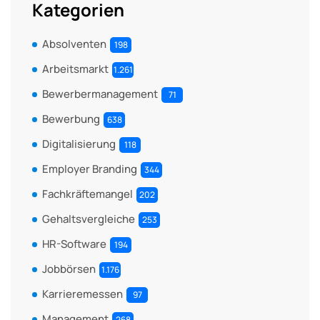
Kategorien
Absolventen
198
Arbeitsmarkt
1.261
Bewerbermanagement
71
Bewerbung
638
Digitalisierung
118
Employer Branding
344
Fachkräftemangel
202
Gehaltsvergleiche
253
HR-Software
194
Jobbörsen
1.176
Karrieremessen
97
Management
268