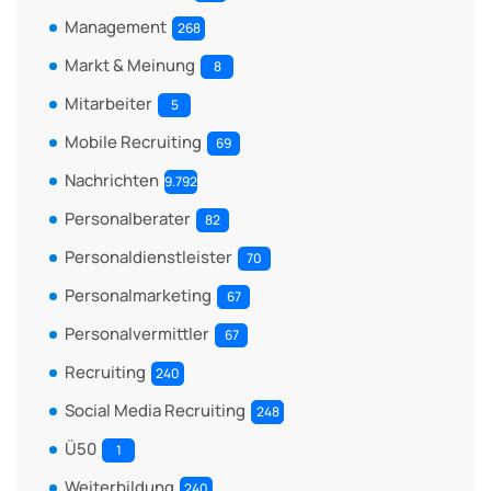
Management
268
Markt & Meinung
8
Mitarbeiter
5
Mobile Recruiting
69
Nachrichten
9.792
Personalberater
82
Personaldienstleister
70
Personalmarketing
67
Personalvermittler
67
Recruiting
240
Social Media Recruiting
248
Ü50
1
Weiterbildung
240