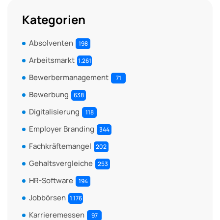
Kategorien
Absolventen
198
Arbeitsmarkt
1.261
Bewerbermanagement
71
Bewerbung
638
Digitalisierung
118
Employer Branding
344
Fachkräftemangel
202
Gehaltsvergleiche
253
HR-Software
194
Jobbörsen
1.176
Karrieremessen
97