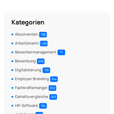
Kategorien
Absolventen
198
Arbeitsmarkt
1.261
Bewerbermanagement
71
Bewerbung
638
Digitalisierung
118
Employer Branding
344
Fachkräftemangel
202
Gehaltsvergleiche
253
HR-Software
194