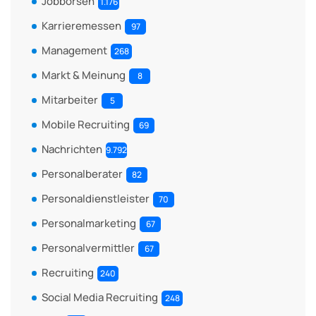
Jobbörsen
1.176
Karrieremessen
97
Management
268
Markt & Meinung
8
Mitarbeiter
5
Mobile Recruiting
69
Nachrichten
9.792
Personalberater
82
Personaldienstleister
70
Personalmarketing
67
Personalvermittler
67
Recruiting
240
Social Media Recruiting
248