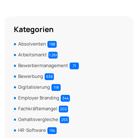
Kategorien
Absolventen
198
Arbeitsmarkt
1.261
Bewerbermanagement
71
Bewerbung
638
Digitalisierung
118
Employer Branding
344
Fachkräftemangel
202
Gehaltsvergleiche
253
HR-Software
194