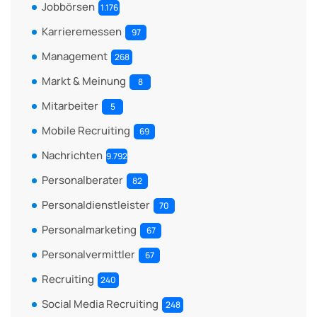
Jobbörsen
1.176
Karrieremessen
97
Management
268
Markt & Meinung
8
Mitarbeiter
5
Mobile Recruiting
69
Nachrichten
9.792
Personalberater
82
Personaldienstleister
70
Personalmarketing
67
Personalvermittler
67
Recruiting
240
Social Media Recruiting
248