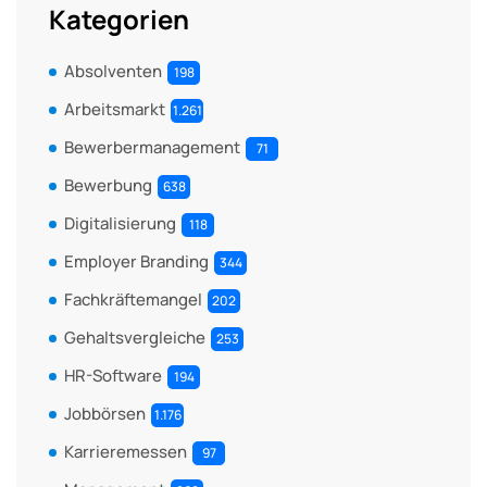
Kategorien
Absolventen
198
Arbeitsmarkt
1.261
Bewerbermanagement
71
Bewerbung
638
Digitalisierung
118
Employer Branding
344
Fachkräftemangel
202
Gehaltsvergleiche
253
HR-Software
194
Jobbörsen
1.176
Karrieremessen
97