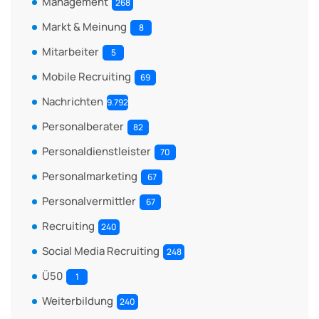
Management
268
Markt & Meinung
8
Mitarbeiter
5
Mobile Recruiting
69
Nachrichten
9.792
Personalberater
82
Personaldienstleister
70
Personalmarketing
67
Personalvermittler
67
Recruiting
240
Social Media Recruiting
248
Ü50
1
Weiterbildung
240