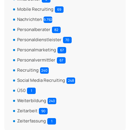
Mobile Recruiting
69
Nachrichten
9.792
Personalberater
82
Personaldienstleister
70
Personalmarketing
67
Personalvermittler
67
Recruiting
240
Social Media Recruiting
248
Ü50
1
Weiterbildung
240
Zeitarbeit
90
Zeiterfassung
1