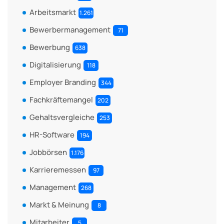
Arbeitsmarkt
1.261
Bewerbermanagement
71
Bewerbung
638
Digitalisierung
118
Employer Branding
344
Fachkräftemangel
202
Gehaltsvergleiche
253
HR-Software
194
Jobbörsen
1.176
Karrieremessen
97
Management
268
Markt & Meinung
8
Mitarbeiter
5