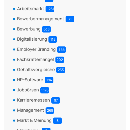
Arbeitsmarkt
1.261
Bewerbermanagement
71
Bewerbung
638
Digitalisierung
118
Employer Branding
344
Fachkräftemangel
202
Gehaltsvergleiche
253
HR-Software
194
Jobbörsen
1.176
Karrieremessen
97
Management
268
Markt & Meinung
8