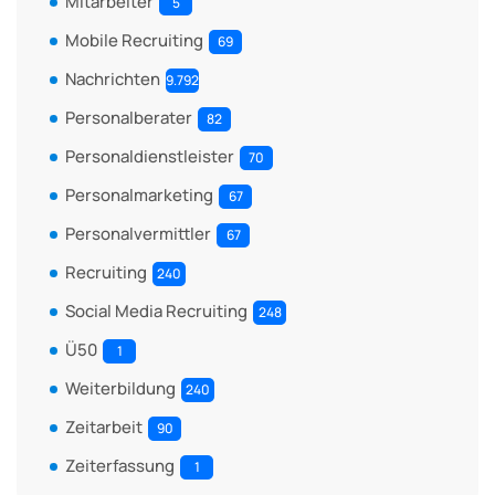
Mitarbeiter
5
Mobile Recruiting
69
Nachrichten
9.792
Personalberater
82
Personaldienstleister
70
Personalmarketing
67
Personalvermittler
67
Recruiting
240
Social Media Recruiting
248
Ü50
1
Weiterbildung
240
Zeitarbeit
90
Zeiterfassung
1