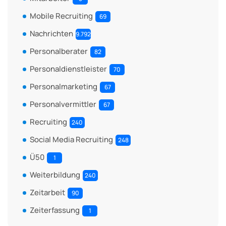
Mobile Recruiting
69
Nachrichten
9.792
Personalberater
82
Personaldienstleister
70
Personalmarketing
67
Personalvermittler
67
Recruiting
240
Social Media Recruiting
248
Ü50
1
Weiterbildung
240
Zeitarbeit
90
Zeiterfassung
1