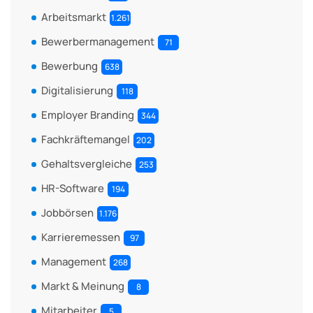
Arbeitsmarkt
1.261
Bewerbermanagement
71
Bewerbung
638
Digitalisierung
118
Employer Branding
344
Fachkräftemangel
202
Gehaltsvergleiche
253
HR-Software
194
Jobbörsen
1.176
Karrieremessen
97
Management
268
Markt & Meinung
8
Mitarbeiter
5