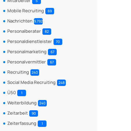
Mitarbeiter
5
Mobile Recruiting
69
Nachrichten
9.792
Personalberater
82
Personaldienstleister
70
Personalmarketing
67
Personalvermittler
67
Recruiting
240
Social Media Recruiting
248
Ü50
1
Weiterbildung
240
Zeitarbeit
90
Zeiterfassung
1