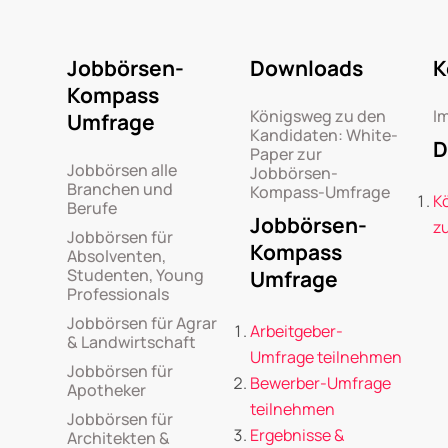
Jobbörsen-
Downloads
K
Kompass
Königsweg zu den
I
Umfrage
Kandidaten: White-
D
Paper zur
Jobbörsen alle
Jobbörsen-
Branchen und
Kompass-Umfrage
K
Berufe
Jobbörsen-
z
Jobbörsen für
Kompass
Absolventen,
Studenten, Young
Umfrage
Professionals
Jobbörsen für Agrar
Arbeitgeber-
& Landwirtschaft
Umfrage teilnehmen
Jobbörsen für
Bewerber-Umfrage
Apotheker
teilnehmen
Jobbörsen für
Ergebnisse &
Architekten &