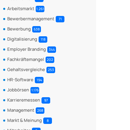
Arbeitsmarkt
1.261
Bewerbermanagement
71
Bewerbung
638
Digitalisierung
118
Employer Branding
344
Fachkräftemangel
202
Gehaltsvergleiche
253
HR-Software
194
Jobbörsen
1.176
Karrieremessen
97
Management
268
Markt & Meinung
8