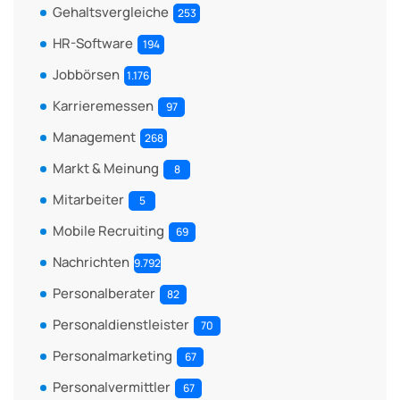
Gehaltsvergleiche
253
HR-Software
194
Jobbörsen
1.176
Karrieremessen
97
Management
268
Markt & Meinung
8
Mitarbeiter
5
Mobile Recruiting
69
Nachrichten
9.792
Personalberater
82
Personaldienstleister
70
Personalmarketing
67
Personalvermittler
67