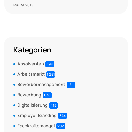
Mai 29, 2015
Kategorien
Absolventen
198
Arbeitsmarkt
1.261
Bewerbermanagement
71
Bewerbung
638
Digitalisierung
118
Employer Branding
344
Fachkräftemangel
202