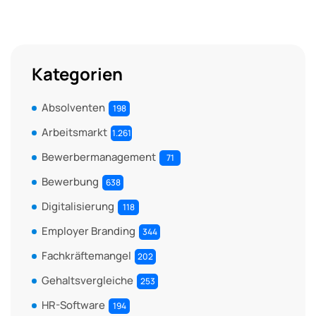
Kategorien
Absolventen
198
Arbeitsmarkt
1.261
Bewerbermanagement
71
Bewerbung
638
Digitalisierung
118
Employer Branding
344
Fachkräftemangel
202
Gehaltsvergleiche
253
HR-Software
194