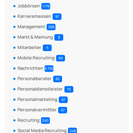
Jobbörsen
1.176
Karrieremessen
97
Management
268
Markt & Meinung
8
Mitarbeiter
5
Mobile Recruiting
69
Nachrichten
9.792
Personalberater
82
Personaldienstleister
70
Personalmarketing
67
Personalvermittler
67
Recruiting
240
Social Media Recruiting
248