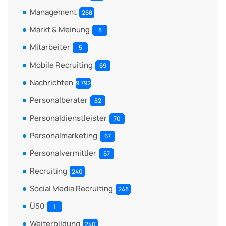
Management
268
Markt & Meinung
8
Mitarbeiter
5
Mobile Recruiting
69
Nachrichten
9.792
Personalberater
82
Personaldienstleister
70
Personalmarketing
67
Personalvermittler
67
Recruiting
240
Social Media Recruiting
248
Ü50
1
Weiterbildung
240