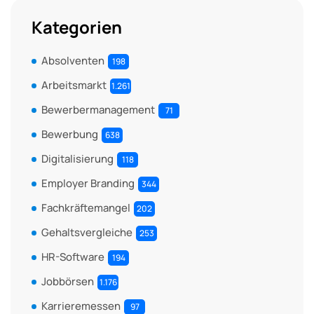
Kategorien
Absolventen
198
Arbeitsmarkt
1.261
Bewerbermanagement
71
Bewerbung
638
Digitalisierung
118
Employer Branding
344
Fachkräftemangel
202
Gehaltsvergleiche
253
HR-Software
194
Jobbörsen
1.176
Karrieremessen
97