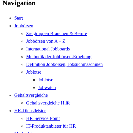
Navigation
Start
Jobbörsen
Zielgruppen Branchen & Berufe
Jobbörsen von A – Z
International Jobboards
Methodik der Jobbörsen-Erhebung
Definition Jobbörsen, Jobsuchmaschinen
Joblotse
Joblotse
Jobwatch
Gehaltsvergleiche
Gehaltsvergleiche Hilfe
HR-Dienstleister
HR-Service-Point
IT-Produktanbieter für HR