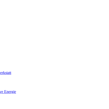
rkstatt
ive Energie