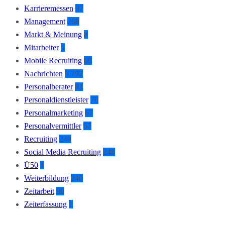
Karrieremessen
97
Management
268
Markt & Meinung
8
Mitarbeiter
5
Mobile Recruiting
69
Nachrichten
9.792
Personalberater
82
Personaldienstleister
70
Personalmarketing
67
Personalvermittler
67
Recruiting
240
Social Media Recruiting
248
Ü50
1
Weiterbildung
240
Zeitarbeit
90
Zeiterfassung
1