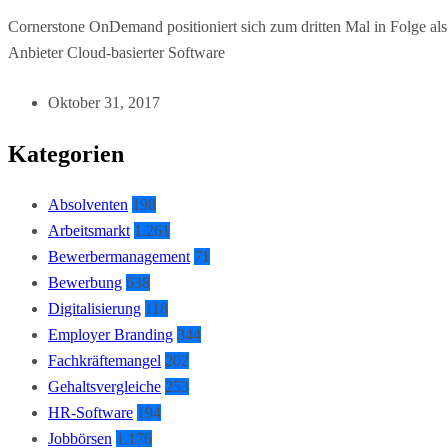
Cornerstone OnDemand positioniert sich zum dritten Mal in Folge al
Anbieter Cloud-basierter Software
Oktober 31, 2017
Kategorien
Absolventen
198
Arbeitsmarkt
1.261
Bewerbermanagement
71
Bewerbung
638
Digitalisierung
118
Employer Branding
344
Fachkräftemangel
202
Gehaltsvergleiche
253
HR-Software
194
Jobbörsen
1.176