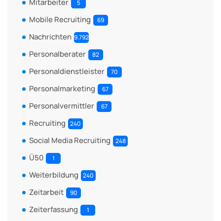
Mitarbeiter
5
Mobile Recruiting
69
Nachrichten
9.792
Personalberater
82
Personaldienstleister
70
Personalmarketing
67
Personalvermittler
67
Recruiting
240
Social Media Recruiting
248
Ü50
1
Weiterbildung
240
Zeitarbeit
90
Zeiterfassung
1