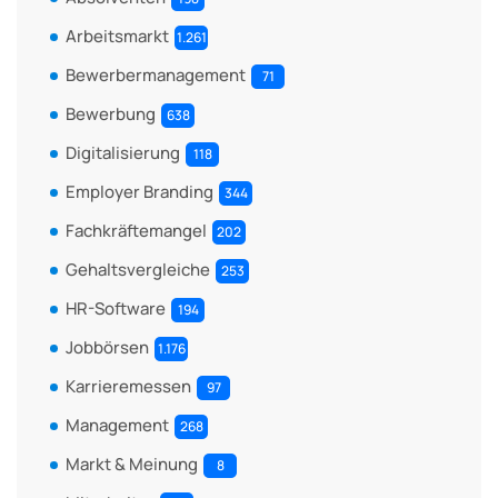
Arbeitsmarkt
1.261
Bewerbermanagement
71
Bewerbung
638
Digitalisierung
118
Employer Branding
344
Fachkräftemangel
202
Gehaltsvergleiche
253
HR-Software
194
Jobbörsen
1.176
Karrieremessen
97
Management
268
Markt & Meinung
8