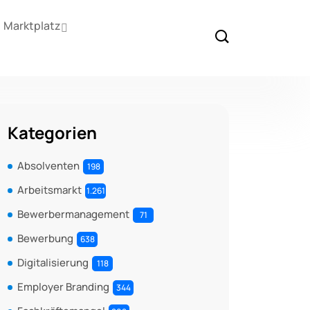
Marktplatz
Kategorien
Absolventen
198
Arbeitsmarkt
1.261
Bewerbermanagement
71
Bewerbung
638
Digitalisierung
118
Employer Branding
344