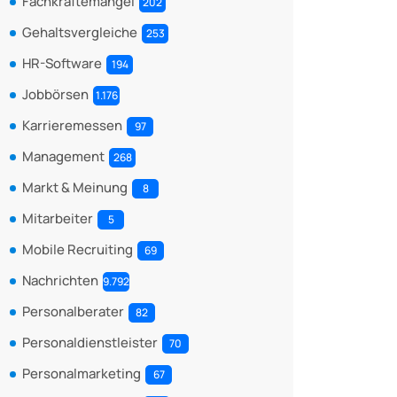
Fachkräftemangel
202
Gehaltsvergleiche
253
HR-Software
194
Jobbörsen
1.176
Karrieremessen
97
Management
268
Markt & Meinung
8
Mitarbeiter
5
Mobile Recruiting
69
Nachrichten
9.792
Personalberater
82
Personaldienstleister
70
Personalmarketing
67