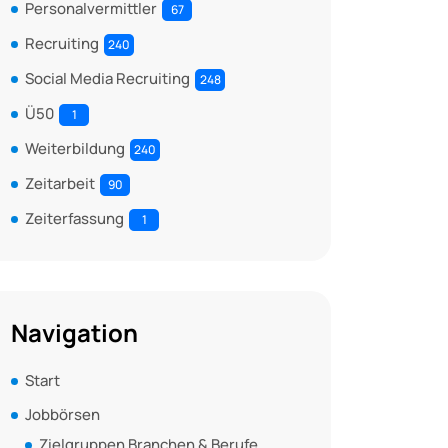
Personalvermittler
67
Recruiting
240
Social Media Recruiting
248
Ü50
1
Weiterbildung
240
Zeitarbeit
90
Zeiterfassung
1
Navigation
Start
Jobbörsen
Zielgruppen Branchen & Berufe