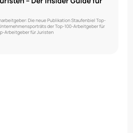
risten – Der Insider Guide für
arbeitgeber: Die neue Publikation Staufenbiel Top-
d Unternehmensporträts der Top-100-Arbeitgeber für
op-Arbeitgeber für Juristen