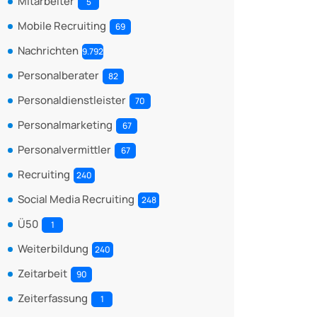
Mitarbeiter
5
Mobile Recruiting
69
Nachrichten
9.792
Personalberater
82
Personaldienstleister
70
Personalmarketing
67
Personalvermittler
67
Recruiting
240
Social Media Recruiting
248
Ü50
1
Weiterbildung
240
Zeitarbeit
90
Zeiterfassung
1