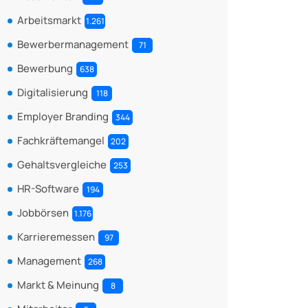
Arbeitsmarkt
1.261
Bewerbermanagement
71
Bewerbung
638
Digitalisierung
118
Employer Branding
344
Fachkräftemangel
202
Gehaltsvergleiche
253
HR-Software
194
Jobbörsen
1.176
Karrieremessen
97
Management
268
Markt & Meinung
8