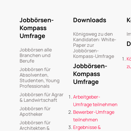
Jobbörsen-
Downloads
K
Kompass
Königsweg zu den
I
Umfrage
Kandidaten: White-
D
Paper zur
Jobbörsen alle
Jobbörsen-
Branchen und
Kompass-Umfrage
K
Berufe
Jobbörsen-
z
Jobbörsen für
Kompass
Absolventen,
Studenten, Young
Umfrage
Professionals
Jobbörsen für Agrar
Arbeitgeber-
& Landwirtschaft
Umfrage teilnehmen
Jobbörsen für
Bewerber-Umfrage
Apotheker
teilnehmen
Jobbörsen für
Ergebnisse &
Architekten &