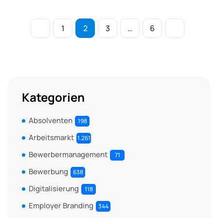
1
2
3
…
6
Kategorien
Absolventen
198
Arbeitsmarkt
1.261
Bewerbermanagement
71
Bewerbung
638
Digitalisierung
118
Employer Branding
344