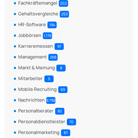
Fachkräftemangel
202
Gehaltsvergleiche
253
HR-Software
194
Jobbörsen
1.176
Karrieremessen
97
Management
268
Markt & Meinung
8
Mitarbeiter
5
Mobile Recruiting
69
Nachrichten
9.792
Personalberater
82
Personaldienstleister
70
Personalmarketing
67