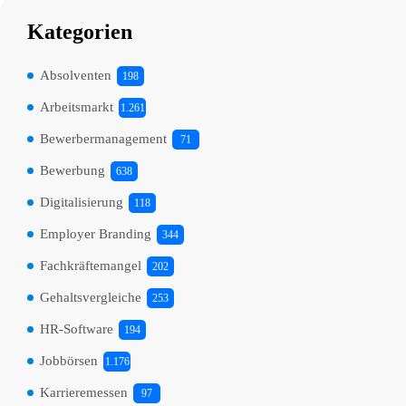
Kategorien
Absolventen
198
Arbeitsmarkt
1.261
Bewerbermanagement
71
Bewerbung
638
Digitalisierung
118
Employer Branding
344
Fachkräftemangel
202
Gehaltsvergleiche
253
HR-Software
194
Jobbörsen
1.176
Karrieremessen
97