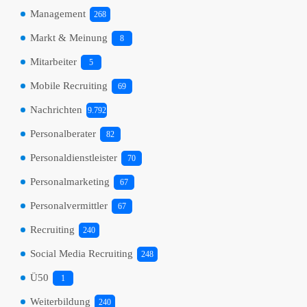
Management
268
Markt & Meinung
8
Mitarbeiter
5
Mobile Recruiting
69
Nachrichten
9.792
Personalberater
82
Personaldienstleister
70
Personalmarketing
67
Personalvermittler
67
Recruiting
240
Social Media Recruiting
248
Ü50
1
Weiterbildung
240