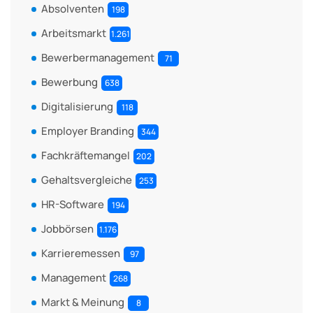
Absolventen
198
Arbeitsmarkt
1.261
Bewerbermanagement
71
Bewerbung
638
Digitalisierung
118
Employer Branding
344
Fachkräftemangel
202
Gehaltsvergleiche
253
HR-Software
194
Jobbörsen
1.176
Karrieremessen
97
Management
268
Markt & Meinung
8