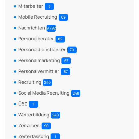
Mitarbeiter
5
Mobile Recruiting
69
Nachrichten
9.792
Personalberater
82
Personaldienstleister
70
Personalmarketing
67
Personalvermittler
67
Recruiting
240
Social Media Recruiting
248
Ü50
1
Weiterbildung
240
Zeitarbeit
90
Zeiterfassung
1