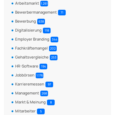
Arbeitsmarkt
1.261
Bewerbermanagement
71
Bewerbung
638
Digitalisierung
118
Employer Branding
344
Fachkräftemangel
202
Gehaltsvergleiche
253
HR-Software
194
Jobbörsen
1.176
Karrieremessen
97
Management
268
Markt & Meinung
8
Mitarbeiter
5