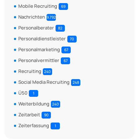
Mobile Recruiting
69
Nachrichten
9.792
Personalberater
82
Personaldienstleister
70
Personalmarketing
67
Personalvermittler
67
Recruiting
240
Social Media Recruiting
248
Ü50
1
Weiterbildung
240
Zeitarbeit
90
Zeiterfassung
1