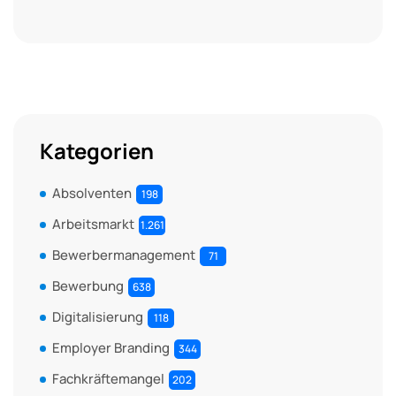
Kategorien
Absolventen
198
Arbeitsmarkt
1.261
Bewerbermanagement
71
Bewerbung
638
Digitalisierung
118
Employer Branding
344
Fachkräftemangel
202