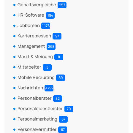
Gehaltsvergleiche
253
HR-Software
194
Jobbörsen
1.176
Karrieremessen
97
Management
268
Markt & Meinung
8
Mitarbeiter
5
Mobile Recruiting
69
Nachrichten
9.792
Personalberater
82
Personaldienstleister
70
Personalmarketing
67
Personalvermittler
67