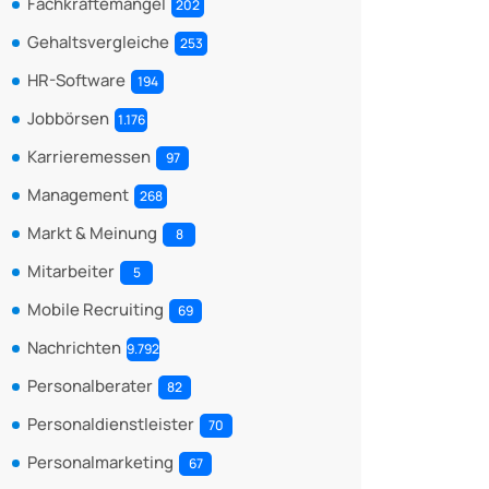
Fachkräftemangel
202
Gehaltsvergleiche
253
HR-Software
194
Jobbörsen
1.176
Karrieremessen
97
Management
268
Markt & Meinung
8
Mitarbeiter
5
Mobile Recruiting
69
Nachrichten
9.792
Personalberater
82
Personaldienstleister
70
Personalmarketing
67