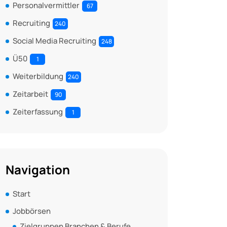
Personalvermittler
67
Recruiting
240
Social Media Recruiting
248
Ü50
1
Weiterbildung
240
Zeitarbeit
90
Zeiterfassung
1
Navigation
Start
Jobbörsen
Zielgruppen Branchen & Berufe