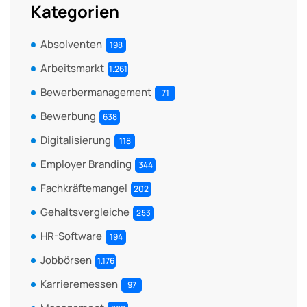
Kategorien
Absolventen
198
Arbeitsmarkt
1.261
Bewerbermanagement
71
Bewerbung
638
Digitalisierung
118
Employer Branding
344
Fachkräftemangel
202
Gehaltsvergleiche
253
HR-Software
194
Jobbörsen
1.176
Karrieremessen
97