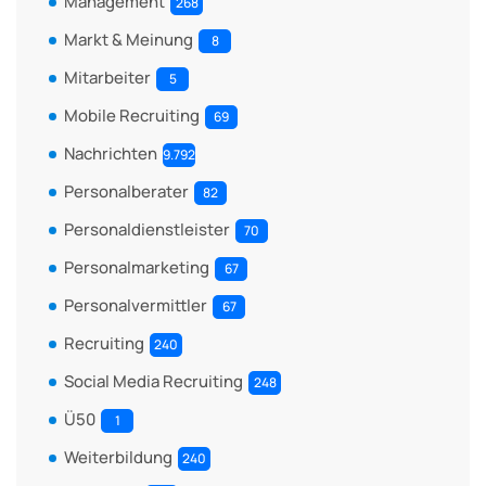
Management
268
Markt & Meinung
8
Mitarbeiter
5
Mobile Recruiting
69
Nachrichten
9.792
Personalberater
82
Personaldienstleister
70
Personalmarketing
67
Personalvermittler
67
Recruiting
240
Social Media Recruiting
248
Ü50
1
Weiterbildung
240