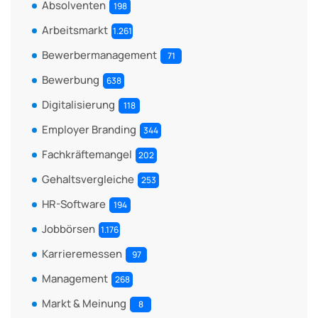
Absolventen
198
Arbeitsmarkt
1.261
Bewerbermanagement
71
Bewerbung
638
Digitalisierung
118
Employer Branding
344
Fachkräftemangel
202
Gehaltsvergleiche
253
HR-Software
194
Jobbörsen
1.176
Karrieremessen
97
Management
268
Markt & Meinung
8