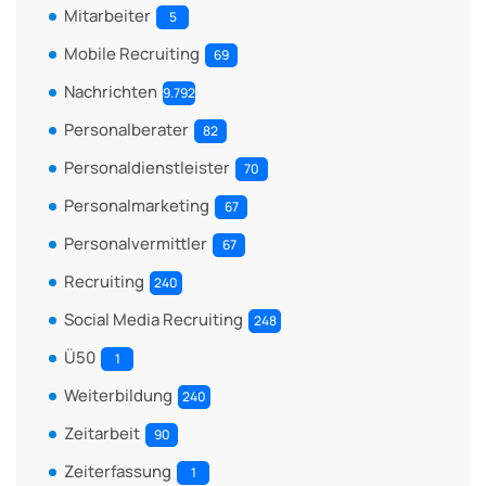
Mitarbeiter
5
Mobile Recruiting
69
Nachrichten
9.792
Personalberater
82
Personaldienstleister
70
Personalmarketing
67
Personalvermittler
67
Recruiting
240
Social Media Recruiting
248
Ü50
1
Weiterbildung
240
Zeitarbeit
90
Zeiterfassung
1