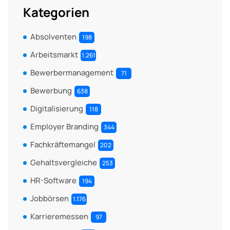
Kategorien
Absolventen
198
Arbeitsmarkt
1.261
Bewerbermanagement
71
Bewerbung
638
Digitalisierung
118
Employer Branding
344
Fachkräftemangel
202
Gehaltsvergleiche
253
HR-Software
194
Jobbörsen
1.176
Karrieremessen
97