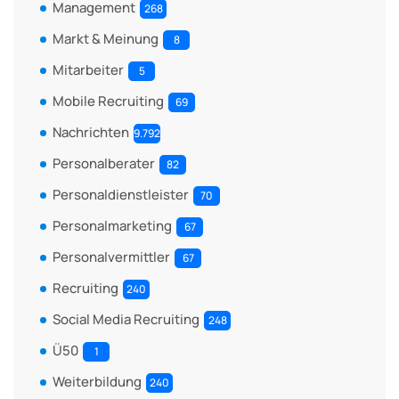
Management
268
Markt & Meinung
8
Mitarbeiter
5
Mobile Recruiting
69
Nachrichten
9.792
Personalberater
82
Personaldienstleister
70
Personalmarketing
67
Personalvermittler
67
Recruiting
240
Social Media Recruiting
248
Ü50
1
Weiterbildung
240