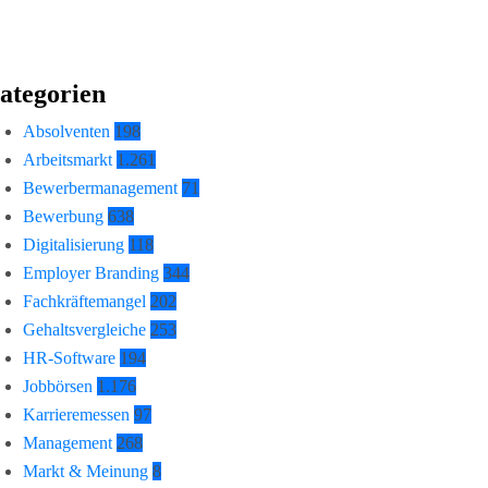
ategorien
Absolventen
198
Arbeitsmarkt
1.261
Bewerbermanagement
71
Bewerbung
638
Digitalisierung
118
Employer Branding
344
Fachkräftemangel
202
Gehaltsvergleiche
253
HR-Software
194
Jobbörsen
1.176
Karrieremessen
97
Management
268
Markt & Meinung
8