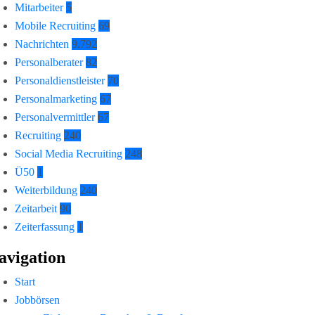
Mitarbeiter
5
Mobile Recruiting
69
Nachrichten
9.792
Personalberater
82
Personaldienstleister
70
Personalmarketing
67
Personalvermittler
67
Recruiting
240
Social Media Recruiting
248
Ü50
1
Weiterbildung
240
Zeitarbeit
90
Zeiterfassung
1
avigation
Start
Jobbörsen