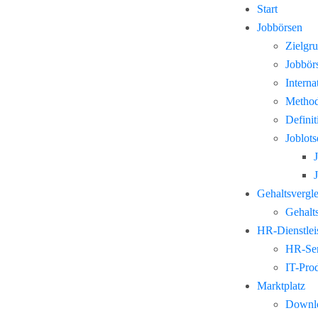
Start
Jobbörsen
Zielgr
Jobbör
Interna
Method
Defini
Joblots
Gehaltsvergl
Gehalts
HR-Dienstlei
HR-Ser
IT-Pro
Marktplatz
Downl