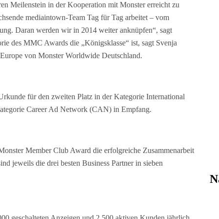
ren Meilenstein in der Kooperation mit Monster erreicht zu
wachsende mediaintown-Team Tag für Tag arbeitet – vom
erung. Daran werden wir in 2014 weiter anknüpfen“, sagt
orie des MMC Awards die „Königsklasse“ ist, sagt Svenja
l Europe von Monster Worldwide Deutschland.
kunde für den zweiten Platz in der Kategorie International
r Kategorie Career Ad Network (CAN) in Empfang.
Monster Member Club Award die erfolgreiche Zusammenarbeit
ind jeweils die drei besten Business Partner in sieben
N
0 geschalteten Anzeigen und 2.500 aktiven Kunden jährlich