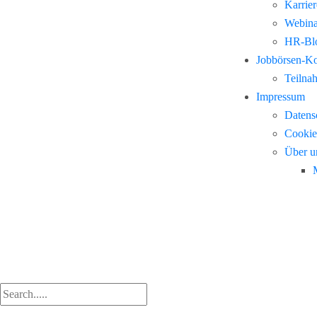
Karrie
Webina
HR-Blo
Jobbörsen-K
Teilna
Impressum
Datens
Cookie
Über u