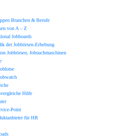
uppen Branchen & Berufe
sen von A – Z
tional Jobboards
ik der Jobbörsen-Erhebung
tion Jobbörsen, Jobsuchmaschinen
e
Joblotse
Jobwatch
eiche
vergleiche Hilfe
ster
vice-Point
duktanbieter für HR
oads