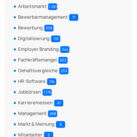
Arbeitsmarkt
1.261
Bewerbermanagement
71
Bewerbung
638
Digitalisierung
118
Employer Branding
344
Fachkräftemangel
202
Gehaltsvergleiche
253
HR-Software
194
Jobbörsen
1.176
Karrieremessen
97
Management
268
Markt & Meinung
8
Mitarbeiter
5