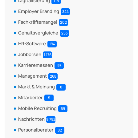
Digitalisierung
118
Employer Branding
344
Fachkräftemangel
202
Gehaltsvergleiche
253
HR-Software
194
Jobbörsen
1.176
Karrieremessen
97
Management
268
Markt & Meinung
8
Mitarbeiter
5
Mobile Recruiting
69
Nachrichten
9.792
Personalberater
82