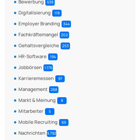
Bewerbung
638
Digitalisierung
118
Employer Branding
344
Fachkräftemangel
202
Gehaltsvergleiche
253
HR-Software
194
Jobbörsen
1.176
Karrieremessen
97
Management
268
Markt & Meinung
8
Mitarbeiter
5
Mobile Recruiting
69
Nachrichten
9.792