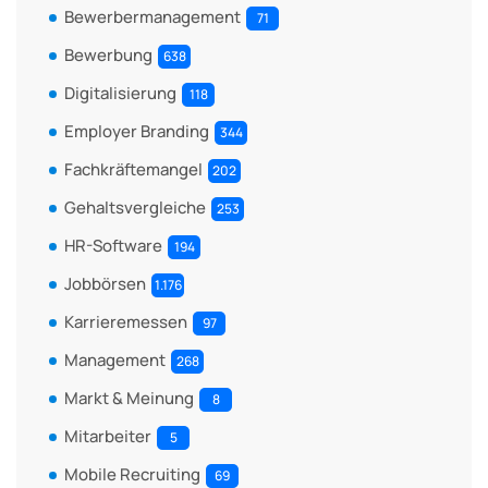
Bewerbermanagement
71
Bewerbung
638
Digitalisierung
118
Employer Branding
344
Fachkräftemangel
202
Gehaltsvergleiche
253
HR-Software
194
Jobbörsen
1.176
Karrieremessen
97
Management
268
Markt & Meinung
8
Mitarbeiter
5
Mobile Recruiting
69