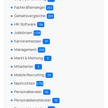
Fachkräftemangel
202
Gehaltsvergleiche
253
HR-Software
194
Jobbörsen
1.176
Karrieremessen
97
Management
268
Markt & Meinung
8
Mitarbeiter
5
Mobile Recruiting
69
Nachrichten
9.792
Personalberater
82
Personaldienstleister
70