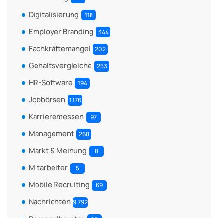
Digitalisierung
118
Employer Branding
344
Fachkräftemangel
202
Gehaltsvergleiche
253
HR-Software
194
Jobbörsen
1.176
Karrieremessen
97
Management
268
Markt & Meinung
8
Mitarbeiter
5
Mobile Recruiting
69
Nachrichten
9.792