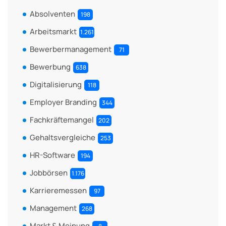
Absolventen
198
Arbeitsmarkt
1.261
Bewerbermanagement
71
Bewerbung
638
Digitalisierung
118
Employer Branding
344
Fachkräftemangel
202
Gehaltsvergleiche
253
HR-Software
194
Jobbörsen
1.176
Karrieremessen
97
Management
268
Markt & Meinung