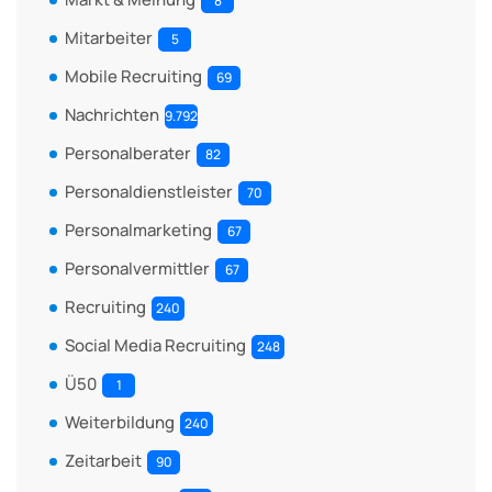
8
Mitarbeiter
5
Mobile Recruiting
69
Nachrichten
9.792
Personalberater
82
Personaldienstleister
70
Personalmarketing
67
Personalvermittler
67
Recruiting
240
Social Media Recruiting
248
Ü50
1
Weiterbildung
240
Zeitarbeit
90