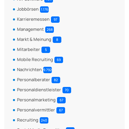
Jobbörsen
1.176
Karrieremessen
97
Management
268
Markt & Meinung
8
Mitarbeiter
5
Mobile Recruiting
69
Nachrichten
9.792
Personalberater
82
Personaldienstleister
70
Personalmarketing
67
Personalvermittler
67
Recruiting
240