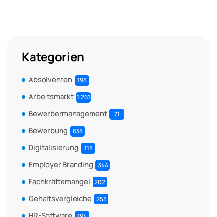
Kategorien
Absolventen
198
Arbeitsmarkt
1.261
Bewerbermanagement
71
Bewerbung
638
Digitalisierung
118
Employer Branding
344
Fachkräftemangel
202
Gehaltsvergleiche
253
HR-Software
194