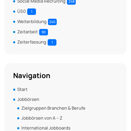
Social Media Recruiting
248
Ü50
1
Weiterbildung
240
Zeitarbeit
90
Zeiterfassung
1
Navigation
Start
Jobbörsen
Zielgruppen Branchen & Berufe
Jobbörsen von A – Z
International Jobboards