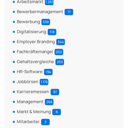
Arbeitsmarkt
1.261
Bewerbermanagement
71
Bewerbung
638
Digitalisierung
118
Employer Branding
344
Fachkräftemangel
202
Gehaltsvergleiche
253
HR-Software
194
Jobbörsen
1.176
Karrieremessen
97
Management
268
Markt & Meinung
8
Mitarbeiter
5