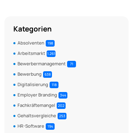
Kategorien
Absolventen
198
Arbeitsmarkt
1.261
Bewerbermanagement
71
Bewerbung
638
Digitalisierung
118
Employer Branding
344
Fachkräftemangel
202
Gehaltsvergleiche
253
HR-Software
194