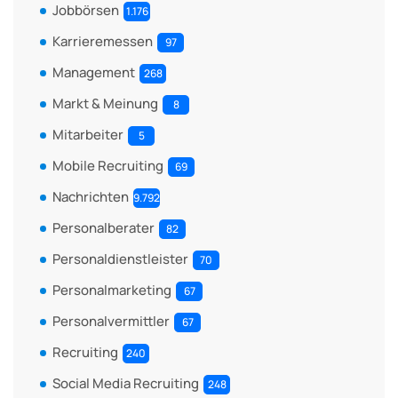
Jobbörsen
1.176
Karrieremessen
97
Management
268
Markt & Meinung
8
Mitarbeiter
5
Mobile Recruiting
69
Nachrichten
9.792
Personalberater
82
Personaldienstleister
70
Personalmarketing
67
Personalvermittler
67
Recruiting
240
Social Media Recruiting
248