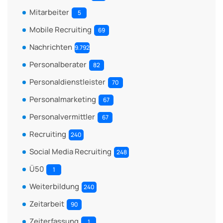
Mitarbeiter
5
Mobile Recruiting
69
Nachrichten
9.792
Personalberater
82
Personaldienstleister
70
Personalmarketing
67
Personalvermittler
67
Recruiting
240
Social Media Recruiting
248
Ü50
1
Weiterbildung
240
Zeitarbeit
90
Zeiterfassung
1