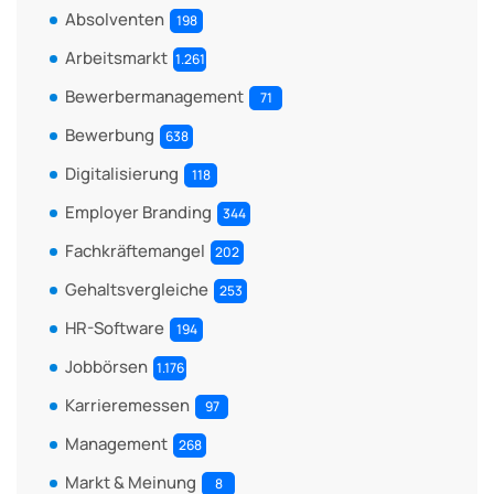
Absolventen
198
Arbeitsmarkt
1.261
Bewerbermanagement
71
Bewerbung
638
Digitalisierung
118
Employer Branding
344
Fachkräftemangel
202
Gehaltsvergleiche
253
HR-Software
194
Jobbörsen
1.176
Karrieremessen
97
Management
268
Markt & Meinung
8