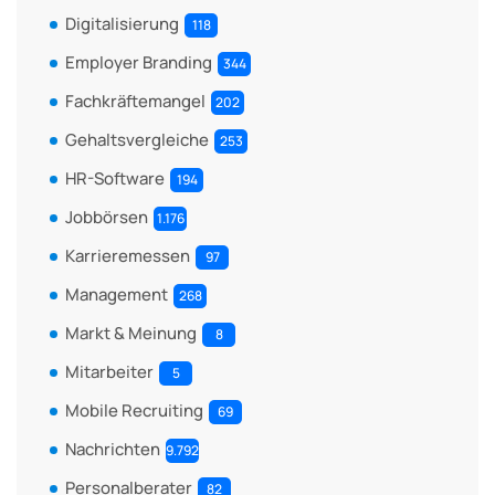
Digitalisierung
118
Employer Branding
344
Fachkräftemangel
202
Gehaltsvergleiche
253
HR-Software
194
Jobbörsen
1.176
Karrieremessen
97
Management
268
Markt & Meinung
8
Mitarbeiter
5
Mobile Recruiting
69
Nachrichten
9.792
Personalberater
82