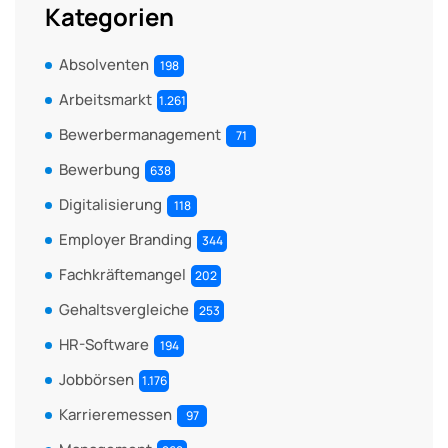
Kategorien
Absolventen
198
Arbeitsmarkt
1.261
Bewerbermanagement
71
Bewerbung
638
Digitalisierung
118
Employer Branding
344
Fachkräftemangel
202
Gehaltsvergleiche
253
HR-Software
194
Jobbörsen
1.176
Karrieremessen
97