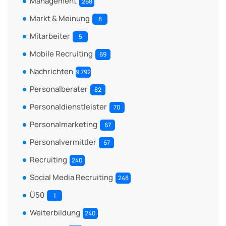
Management
268
Markt & Meinung
8
Mitarbeiter
5
Mobile Recruiting
69
Nachrichten
9.792
Personalberater
82
Personaldienstleister
70
Personalmarketing
67
Personalvermittler
67
Recruiting
240
Social Media Recruiting
248
Ü50
1
Weiterbildung
240