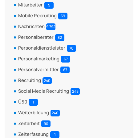
Mitarbeiter
5
Mobile Recruiting
69
Nachrichten
9.792
Personalberater
82
Personaldienstleister
70
Personalmarketing
67
Personalvermittler
67
Recruiting
240
Social Media Recruiting
248
Ü50
1
Weiterbildung
240
Zeitarbeit
90
Zeiterfassung
1