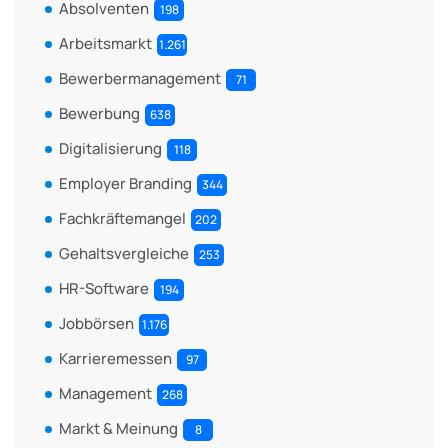
Absolventen
198
Arbeitsmarkt
1.261
Bewerbermanagement
71
Bewerbung
638
Digitalisierung
118
Employer Branding
344
Fachkräftemangel
202
Gehaltsvergleiche
253
HR-Software
194
Jobbörsen
1.176
Karrieremessen
97
Management
268
Markt & Meinung
8