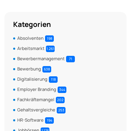
Kategorien
Absolventen
198
Arbeitsmarkt
1.261
Bewerbermanagement
71
Bewerbung
638
Digitalisierung
118
Employer Branding
344
Fachkräftemangel
202
Gehaltsvergleiche
253
HR-Software
194
Jobbörsen
1.176