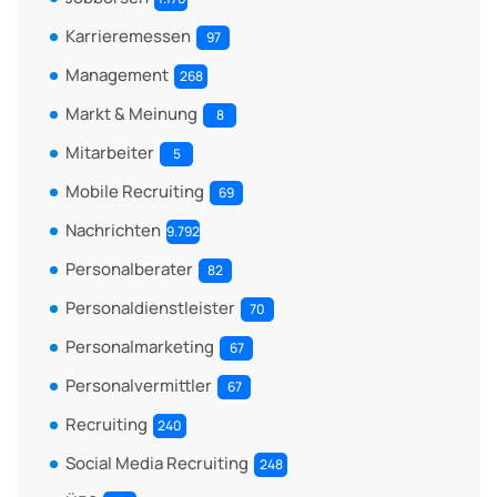
Karrieremessen
97
Management
268
Markt & Meinung
8
Mitarbeiter
5
Mobile Recruiting
69
Nachrichten
9.792
Personalberater
82
Personaldienstleister
70
Personalmarketing
67
Personalvermittler
67
Recruiting
240
Social Media Recruiting
248