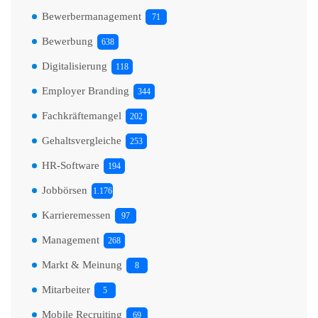
Bewerbermanagement
71
Bewerbung
638
Digitalisierung
118
Employer Branding
344
Fachkräftemangel
202
Gehaltsvergleiche
253
HR-Software
194
Jobbörsen
1.176
Karrieremessen
97
Management
268
Markt & Meinung
8
Mitarbeiter
5
Mobile Recruiting
69