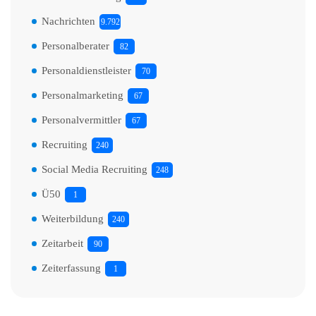
Nachrichten
9.792
Personalberater
82
Personaldienstleister
70
Personalmarketing
67
Personalvermittler
67
Recruiting
240
Social Media Recruiting
248
Ü50
1
Weiterbildung
240
Zeitarbeit
90
Zeiterfassung
1