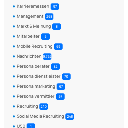
Karrieremessen
97
Management
268
Markt & Meinung
8
Mitarbeiter
5
Mobile Recruiting
69
Nachrichten
9.792
Personalberater
82
Personaldienstleister
70
Personalmarketing
67
Personalvermittler
67
Recruiting
240
Social Media Recruiting
248
Ü50
1