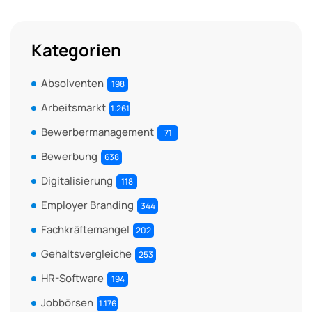
Kategorien
Absolventen
198
Arbeitsmarkt
1.261
Bewerbermanagement
71
Bewerbung
638
Digitalisierung
118
Employer Branding
344
Fachkräftemangel
202
Gehaltsvergleiche
253
HR-Software
194
Jobbörsen
1.176