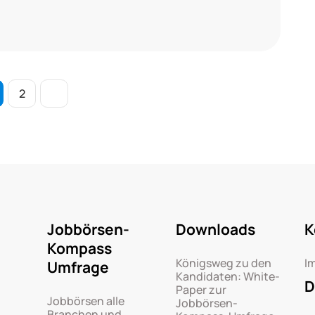
2
Jobbörsen-
Downloads
K
Kompass
Königsweg zu den
I
Umfrage
Kandidaten: White-
D
Paper zur
Jobbörsen alle
Jobbörsen-
Branchen und