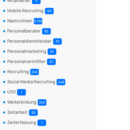
Mitarbeiter
5
Mobile Recruiting
69
Nachrichten
9.792
Personalberater
82
Personaldienstleister
70
Personalmarketing
67
Personalvermittler
67
Recruiting
240
Social Media Recruiting
248
Ü50
1
Weiterbildung
240
Zeitarbeit
90
Zeiterfassung
1