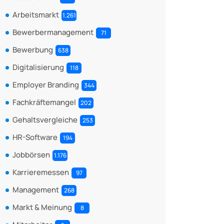
Arbeitsmarkt
1.261
Bewerbermanagement
71
Bewerbung
638
Digitalisierung
118
Employer Branding
344
Fachkräftemangel
202
Gehaltsvergleiche
253
HR-Software
194
Jobbörsen
1.176
Karrieremessen
97
Management
268
Markt & Meinung
8