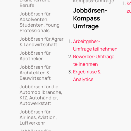
Kompass-Umfrage
K
Berufe
Jobbörsen-
z
Jobbörsen für
Kompass
Absolventen,
Studenten, Young
Umfrage
Professionals
Jobbörsen für Agrar
Arbeitgeber-
& Landwirtschaft
Umfrage teilnehmen
Jobbörsen für
Bewerber-Umfrage
Apotheker
teilnehmen
Jobbörsen für
Ergebnisse &
Architekten &
Bauwirtschaft
Analytics
Jobbörsen für die
Automobilbranche,
KfZ, Autohändler,
Autowerkstatt
Jobbörsen für
Airlines, Aviation,
Luftverkehr