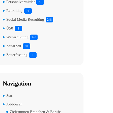
Personalvermittler
67
Recruiting
240
Social Media Recruiting
248
Ü50
1
Weiterbildung
240
Zeitarbeit
90
Zeiterfassung
1
Navigation
Start
Jobbörsen
Zielgruppen Branchen & Berufe