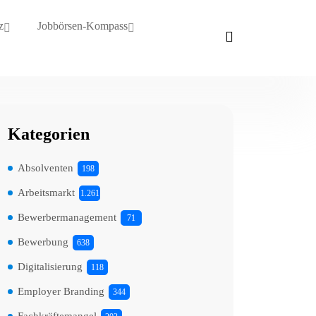
z
Jobbörsen-Kompass
Kategorien
Absolventen
198
Arbeitsmarkt
1.261
Bewerbermanagement
71
Bewerbung
638
Digitalisierung
118
Employer Branding
344