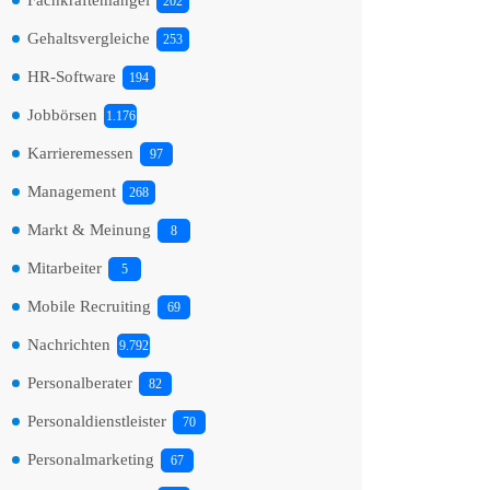
Fachkräftemangel
202
Gehaltsvergleiche
253
HR-Software
194
Jobbörsen
1.176
Karrieremessen
97
Management
268
Markt & Meinung
8
Mitarbeiter
5
Mobile Recruiting
69
Nachrichten
9.792
Personalberater
82
Personaldienstleister
70
Personalmarketing
67