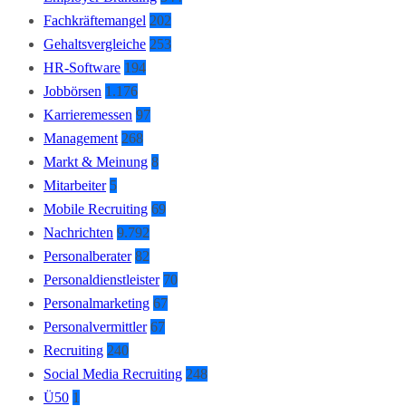
Fachkräftemangel
202
Gehaltsvergleiche
253
HR-Software
194
Jobbörsen
1.176
Karrieremessen
97
Management
268
Markt & Meinung
8
Mitarbeiter
5
Mobile Recruiting
69
Nachrichten
9.792
Personalberater
82
Personaldienstleister
70
Personalmarketing
67
Personalvermittler
67
Recruiting
240
Social Media Recruiting
248
Ü50
1