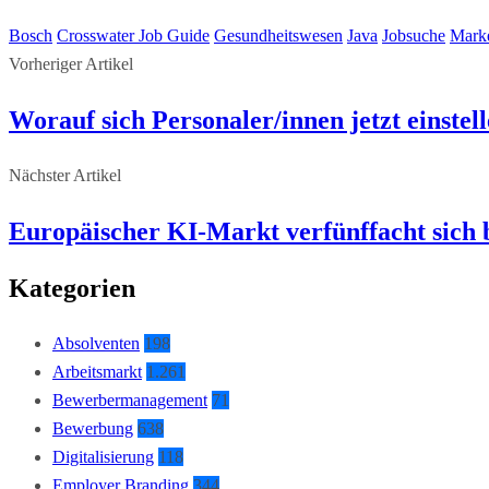
Bosch
Crosswater Job Guide
Gesundheitswesen
Java
Jobsuche
Mark
Vorheriger Artikel
Worauf sich Personaler/innen jetzt einste
Nächster Artikel
Europäischer KI-Markt verfünffacht sich 
Kategorien
Absolventen
198
Arbeitsmarkt
1.261
Bewerbermanagement
71
Bewerbung
638
Digitalisierung
118
Employer Branding
344