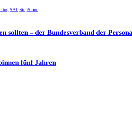
eting
SAP
StepStone
llen sollten – der Bundesverband der Pers
binnen fünf Jahren