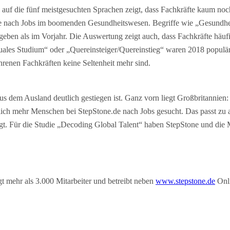
ck auf die fünf meistgesuchten Sprachen zeigt, dass Fachkräfte kaum n
 Suche nach Jobs im boomenden Gesundheitswesen. Begriffe wie „Gesu
geben als im Vorjahr. Die Auswertung zeigt auch, dass Fachkräfte häu
uales Studium“ oder „Quereinsteiger/Quereinstieg“ waren 2018 populär 
renen Fachkräften keine Seltenheit mehr sind.
us dem Ausland deutlich gestiegen ist. Ganz vorn liegt Großbritannien:
tlich mehr Menschen bei StepStone.de nach Jobs gesucht. Das passt zu
legt. Für die Studie „Decoding Global Talent“ haben StepStone und d
t mehr als 3.000 Mitarbeiter und betreibt neben
www.stepstone.de
Onli